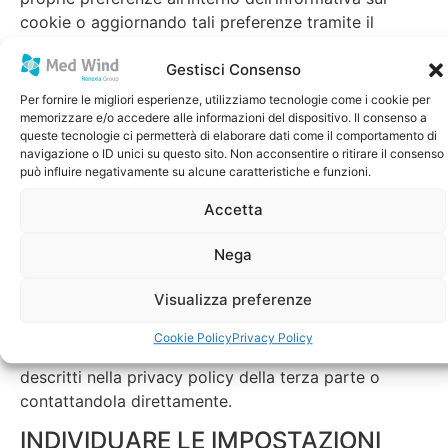
cookie o aggiornando tali preferenze tramite il
widget delle impostazioni di tracciamento, se
presente.
Gestisci Consenso
Per fornire le migliori esperienze, utilizziamo tecnologie come i cookie per
Grazie ad apposite funzioni del browser o del
memorizzare e/o accedere alle informazioni del dispositivo. Il consenso a
dispositivo è anche possibile rimuovere Strumenti di
queste tecnologie ci permetterà di elaborare dati come il comportamento di
navigazione o ID unici su questo sito. Non acconsentire o ritirare il consenso
Tracciamento precedentemente salvati.
può influire negativamente su alcune caratteristiche e funzioni.
Altri Strumenti di Tracciamento presenti nella
Accetta
memoria locale del browser possono essere rimossi
cancellando la cronologia di navigazione.
Nega
Per quanto riguarda Strumenti di Tracciamento di
Visualizza preferenze
terza parte, gli Utenti possono gestire le preferenze
e revocare il consenso visitando il relativo link di opt
Cookie Policy
Privacy Policy
out (qualora disponibile), utilizzando gli strumenti
descritti nella privacy policy della terza parte o
contattandola direttamente.
INDIVIDUARE LE IMPOSTAZIONI